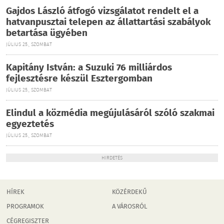
Gajdos László átfogó vizsgálatot rendelt el a
hatvanpusztai telepen az állattartási szabályok
betartása ügyében
JÚLIUS 25., SZOMBAT
Kapitány István: a Suzuki 76 milliárdos
fejlesztésre készül Esztergomban
JÚLIUS 25., SZOMBAT
Elindul a közmédia megújulásáról szóló szakmai
egyeztetés
JÚLIUS 25., SZOMBAT
HIRDETÉS
HÍREK
KÖZÉRDEKŰ
PROGRAMOK
A VÁROSRÓL
CÉGREGISZTER