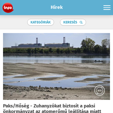
Hírek
KATEGÓRIÁK
KERESÉS
Paks/Hőség - Zuhanyzókat biztosít a paksi
önkormányzat az atomerőmű leállítása miatt