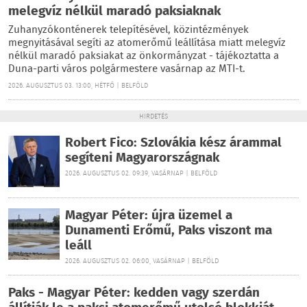
melegvíz nélkül maradó paksiaknak
Zuhanyzókonténerek telepítésével, közintézmények
megnyitásával segíti az atomerőmű leállítása miatt melegvíz
nélkül maradó paksiakat az önkormányzat - tájékoztatta a
Duna-parti város polgármestere vasárnap az MTI-t.
2026. AUGUSZTUS 03. 13:00, HÉTFŐ | BELFÖLD
HIRDETÉS
Robert Fico: Szlovákia kész árammal
segíteni Magyarországnak
2026. AUGUSZTUS 02. 09:39, VASÁRNAP | BELFÖLD
Magyar Péter: újra üzemel a
Dunamenti Erőmű, Paks viszont ma
leáll
2026. AUGUSZTUS 02. 06:00, VASÁRNAP | BELFÖLD
Paks - Magyar Péter: kedden vagy szerdán