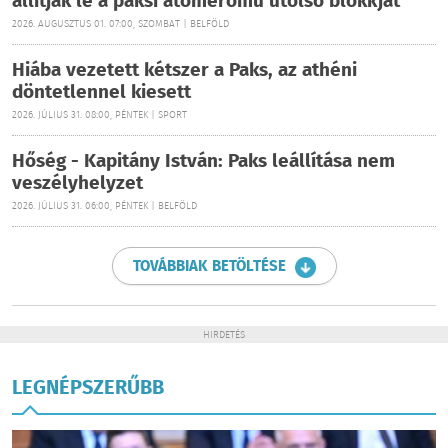
állítják le a paksi atomerőmű utolsó blokkját
2026. AUGUSZTUS 01. 07:00, SZOMBAT | BELFÖLD
Hiába vezetett kétszer a Paks, az athéni
döntetlennel kiesett
2026. JÚLIUS 31. 08:00, PÉNTEK | SPORT
Hőség - Kapitány István: Paks leállítása nem
veszélyhelyzet
2026. JÚLIUS 31. 06:00, PÉNTEK | BELFÖLD
TOVÁBBIAK BETÖLTÉSE
HIRDETÉS
LEGNÉPSZERŰBB