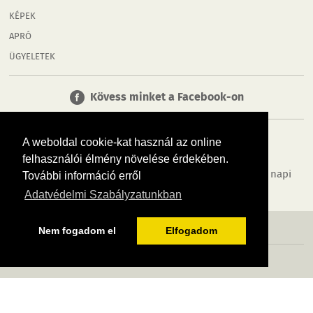
KÉPEK
APRÓ
ÜGYELETEK
Kövess minket a Facebook-on
A weboldal cookie-kat használ az online
felhasználói élmény növelése érdekében.
Tudj meg többet városodról! Hírek, programok, képek, napi
További információ erről
menü, cégek…. és minden, ami Győr
Adatvédelmi Szabályzatunkban
MÉDIAAJÁNLÓ
ADATVÉDELEM
IMPRESSZUM
RÓLUNK
ÁSZF
Nem fogadom el
Elfogadom
Copyright InfoVárosok. Minden jog fenntartva. | Web design & arculat by
Voov