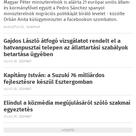
Magyar Péter miniszterelnök is aláírta 21 európai uniós állam-
és kormányfővel együtt a Pedro Sánchez spanyol
miniszterelnök migrációs politikáját bíráló levelet - közölte
Orbán Anita külügyminiszter a Facebookon szombaton.
AUGUSZTUS 02., VASÁRNAP
Gajdos László átfogó vizsgálatot rendelt el a
hatvanpusztai telepen az állattartási szabályok
betartása ügyében
JÚLIUS 25., SZOMBAT
Kapitány István: a Suzuki 76 milliárdos
fejlesztésre készül Esztergomban
JÚLIUS 25., SZOMBAT
Elindul a közmédia megújulásáról szóló szakmai
egyeztetés
JÚLIUS 25., SZOMBAT
HIRDETÉS