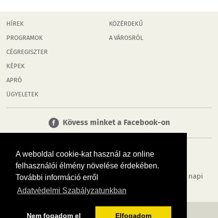
HÍREK
KÖZÉRDEKŰ
PROGRAMOK
A VÁROSRÓL
CÉGREGISZTER
KÉPEK
APRÓ
ÜGYELETEK
Kövess minket a Facebook-on
A weboldal cookie-kat használ az online
felhasználói élmény növelése érdekében.
Tudj meg többet városodról! Hírek, programok, képek, napi
További információ erről
menü, cégek…. és minden, ami Győr
Adatvédelmi Szabályzatunkban
MÉDIAAJÁNLÓ
ADATVÉDELEM
IMPRESSZUM
RÓLUNK
ÁSZF
Nem fogadom el
Elfogadom