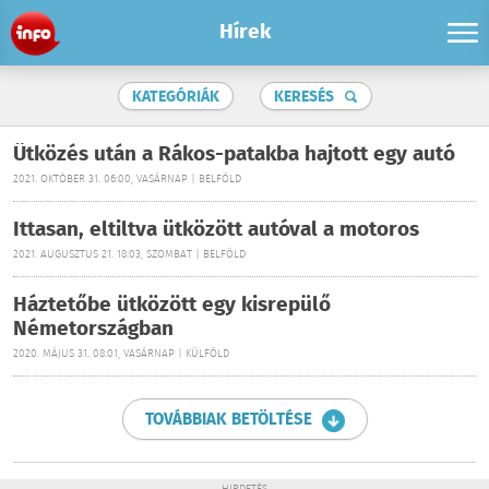
Hírek
KATEGÓRIÁK
KERESÉS
Ütközés után a Rákos-patakba hajtott egy autó
2021. OKTÓBER 31. 06:00, VASÁRNAP | BELFÖLD
Ittasan, eltiltva ütközött autóval a motoros
2021. AUGUSZTUS 21. 18:03, SZOMBAT | BELFÖLD
Háztetőbe ütközött egy kisrepülő
Németországban
2020. MÁJUS 31. 08:01, VASÁRNAP | KÜLFÖLD
TOVÁBBIAK BETÖLTÉSE