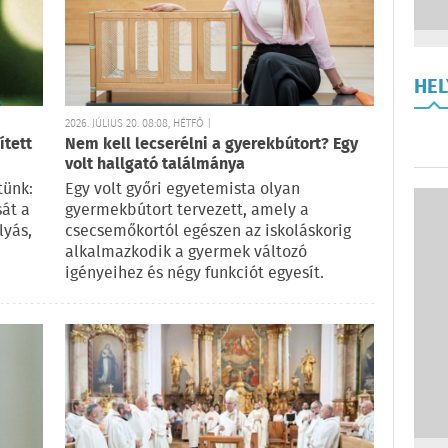
HE
2026. JÚLIUS 20. 08:08, HÉTFŐ |
ített
Nem kell lecserélni a gyerekbútort? Egy
volt hallgató találmánya
tünk:
Egy volt győri egyetemista olyan
sát a
gyermekbútort tervezett, amely a
lyás,
csecsemőkortól egészen az iskoláskorig
alkalmazkodik a gyermek változó
igényeihez és négy funkciót egyesít.