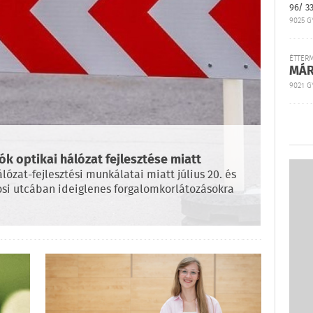
96/ 3
9025 G
ÉTTER
MÁR
9021 GY
 optikai hálózat fejlesztése miatt
ózat-fejlesztési munkálatai miatt július 20. és
osi utcában ideiglenes forgalomkorlátozásokra