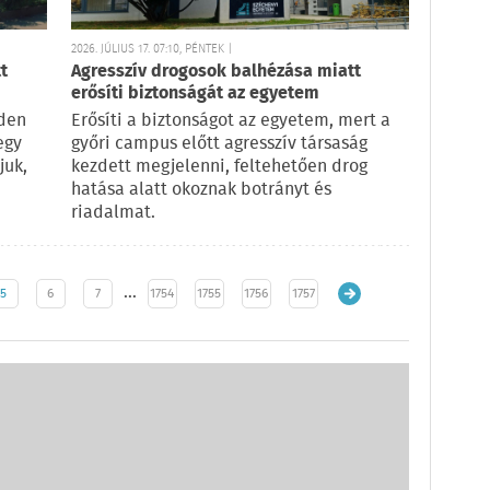
2026. JÚLIUS 17. 07:10, PÉNTEK |
t
Agresszív drogosok balhézása miatt
erősíti biztonságát az egyetem
dden
Erősíti a biztonságot az egyetem, mert a
egy
győri campus előtt agresszív társaság
juk,
kezdett megjelenni, feltehetően drog
hatása alatt okoznak botrányt és
riadalmat.
…
5
6
7
1754
1755
1756
1757