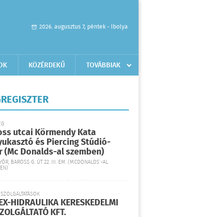
2026. augusztus 7, péntek - Ibolya
OK
KÖZÉRDEKŰ
TOVÁBBIAK
REGISZTER
ÉG
oss utcai Körmendy Kata
yukasztó és Piercing Stúdió-
r (Mc Donalds-al szemben)
YŐR, BAROSS G. ÚT 22. III. EM. (MCDONALDS´-AL
EN)
 SZOLGÁLTATÁSOK
EX-HIDRAULIKA KERESKEDELMI
SZOLGÁLTATÓ KFT.