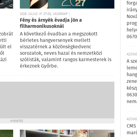
forg
irán
2026. JÚLIUS 19. 07:08, VASÁRNAP |
Nová
Fény és árnyék évadja jön a
prog
filharmonikusoknál
hely
zobrát
A következő évadban a megszokott
0670
tti
bérletes hangversenyek mellett
ült el
visszatérnek a közönségkedvenc
ől
sorozatok, neves hazai és nemzetközi
AZONOS
ázi
szólisták, valamint rangos karmesterek is
A sz
érkeznek Győrbe.
leme
hang
zene
kész
0630
nem
AZONOS
HIRDETÉS
CMS 
maró