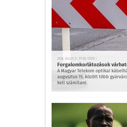
2026. JÚLIUS 21. 07:08, KEDD |
Forgalomkorlátozások várhatók
A Magyar Telekom optikai kábelhál
augusztus 15. között több gyárvár
kell számítani.