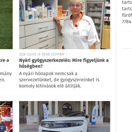
tart
tart
fúró
7784
2026. JÚLIUS 18. 08:08, SZOMBAT |
re a
Nyári gyógyszerkezelés: Mire figyeljünk a
hőségben?
rmány
A nyári hónapok nemcsak a
en.
szervezetünket, de gyógyszereinket is
komoly kihívások elé állítják.