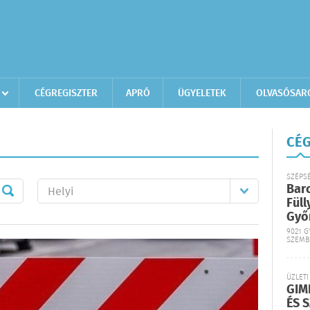
CÉGREGISZTER
APRÓ
ÜGYELETEK
OLVASÓSAR
CÉG
SZÉPS
Bar
Füll
Győ
9021 G
SZEMB
ÜZLETI
GIM
ÉS 