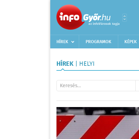
HÍREK
PROGRAMOK
KÉPEK
HÍREK
| HELYI