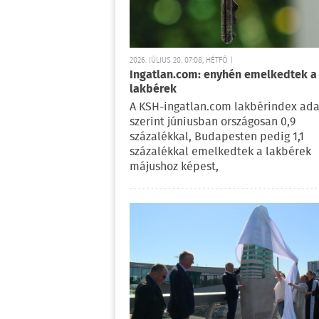
2026. JÚLIUS 20. 07:08, HÉTFŐ |
Ingatlan.com: enyhén emelkedtek a
lakbérek
A KSH-ingatlan.com lakbérindex ada
szerint júniusban országosan 0,9
százalékkal, Budapesten pedig 1,1
százalékkal emelkedtek a lakbérek
májushoz képest,