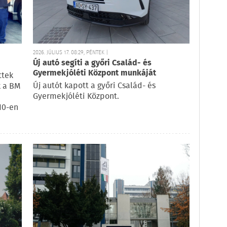
2026. JÚLIUS 17. 08:29, PÉNTEK |
Új autó segíti a győri Család- és
Gyermekjóléti Központ munkáját
ttek
Új autót kapott a győri Család- és
k a BM
Gyermekjóléti Központ.
10-en