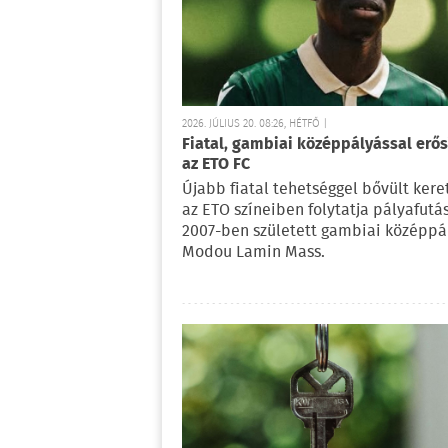
2026. JÚLIUS 20. 08:26, HÉTFŐ |
Fiatal, gambiai középpályással erős
az ETO FC
Újabb fiatal tehetséggel bővült kere
az ETO színeiben folytatja pályafutá
2007-ben született gambiai középpá
Modou Lamin Mass.