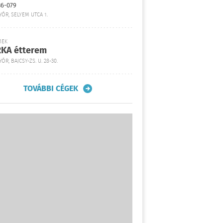
36-079
YŐR, SELYEM UTCA 1.
MEK
KA étterem
ŐR, BAJCSY-ZS. U. 28-30.
TOVÁBBI CÉGEK