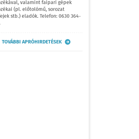
ozékával, valamint faipari gépek
ozékai (pl. előtolómű, sorozat
fejek stb.) eladók. Telefon: 0630 364-
.
TOVÁBBI APRÓHIRDETÉSEK