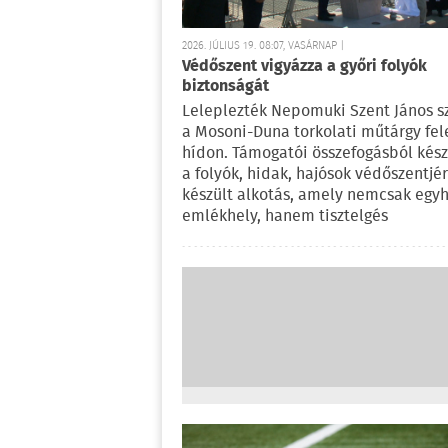
2026. JÚLIUS 19. 08:07, VASÁRNAP |
Védőszent vigyázza a győri folyók
biztonságát
Leleplezték Nepomuki Szent János s
a Mosoni-Duna torkolati műtárgy fele
hídon. Támogatói összefogásból kész
a folyók, hidak, hajósok védőszentjér
készült alkotás, amely nemcsak egyh
emlékhely, hanem tisztelgés