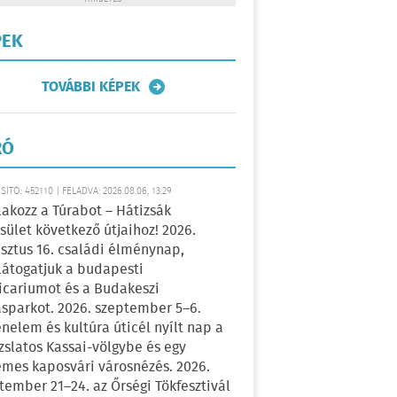
PEK
TOVÁBBI KÉPEK
RÓ
ÍTÓ: 452110 | FELADVA: 2026.08.06, 13:29
lakozz a Túrabot – Hátizsák
sület következő útjaihoz! 2026.
sztus 16. családi élménynap,
átogatjuk a budapesti
icariumot és a Budakeszi
sparkot. 2026. szeptember 5–6.
énelem és kultúra úticél nyílt nap a
zslatos Kassai-völgybe és egy
emes kaposvári városnézés. 2026.
tember 21–24. az Őrségi Tökfesztivál