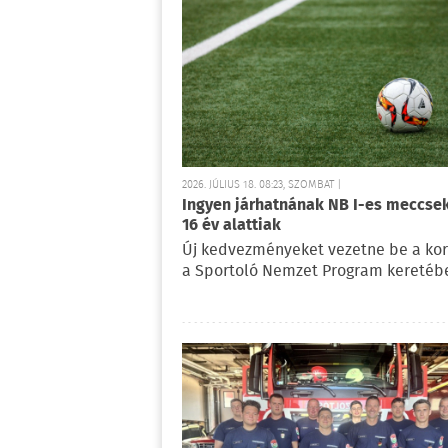
2026. JÚLIUS 18. 08:23, SZOMBAT |
Ingyen járhatnának NB I-es meccsek
16 év alattiak
Új kedvezményeket vezetne be a ko
a Sportoló Nemzet Program keretéb