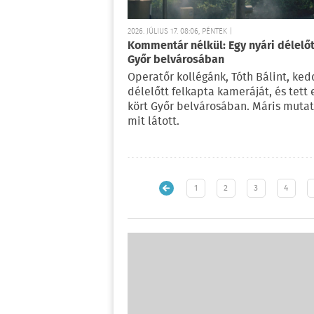
2026. JÚLIUS 17. 08:06, PÉNTEK |
Kommentár nélkül: Egy nyári délelőt
Győr belvárosában
Operatőr kollégánk, Tóth Bálint, ke
délelőtt felkapta kameráját, és tett 
kört Győr belvárosában. Máris mutat
mit látott.
1
2
3
4