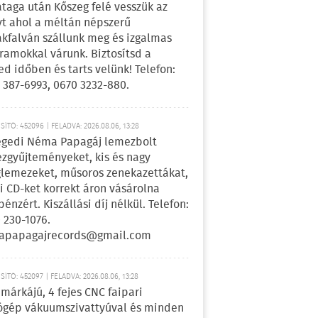
ataga után Kőszeg felé vesszük az
yt ahol a méltán népszerű
kfalván szállunk meg és izgalmas
ramokkal várunk. Biztosítsd a
ed időben és tarts velünk! Telefon:
 387-6993, 0670 3232-880.
ÍTÓ: 452096 | FELADVA: 2026.08.06, 13:28
egedi Néma Papagáj lemezbolt
zgyűjteményeket, kis és nagy
lemezeket, műsoros zenekazettákat,
i CD-ket korrekt áron vásárolna
pénzért. Kiszállási díj nélkül. Telefon:
 230-1076.
apapagajrecords@gmail.com
ÍTÓ: 452097 | FELADVA: 2026.08.06, 13:28
márkájú, 4 fejes CNC faipari
gép vákuumszivattyúval és minden