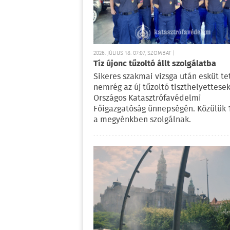
2026. JÚLIUS 18. 07:07, SZOMBAT |
Tíz újonc tűzoltó állt szolgálatba
Sikeres szakmai vizsga után esküt te
nemrég az új tűzoltó tiszthelyettese
Országos Katasztrófavédelmi
Főigazgatóság ünnepségén. Közülük 
a megyénkben szolgálnak.