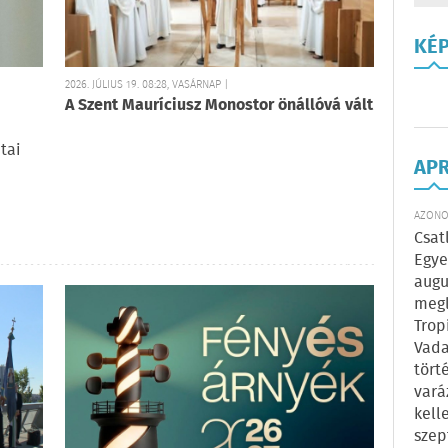
KÉ
2026. JÚLIUS 19. 08:28, VASÁRNAP |
A Szent Mauríciusz Monostor önállóvá vált
tai
AP
AZONOS
Csat
Egye
augu
megl
Trop
Vada
tört
vará
kell
szep