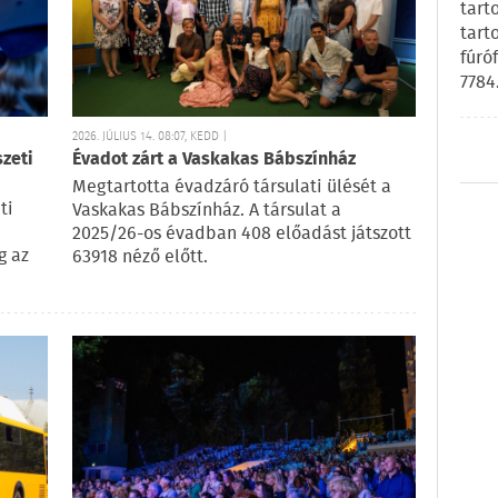
tart
tart
fúró
7784
2026. JÚLIUS 14. 08:07, KEDD |
zeti
Évadot zárt a Vaskakas Bábszínház
Megtartotta évadzáró társulati ülését a
ti
Vaskakas Bábszínház. A társulat a
2025/26-os évadban 408 előadást játszott
g az
63918 néző előtt.