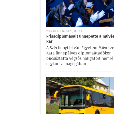
2026. JÚLIUS 14. 08:26, KEDD |
Frissdiplomásait ünnepelte a művés
kar
A Széchenyi István Egyetem Művésze
Kara ünnepélyes diplomaátadókon
búcsúztatta végzős hallgatóit nemré
egykori zsinagógában.