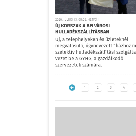
2026. JÚLIUS 13. 08:08, HÉTFŐ |
ÚJ KORSZAK A BELVÁROSI
HULLADÉKSZÁLLÍTÁSBAN
Új, a telephelyeken és üzleteknél
megvalósuló, úgynevezett “házhoz 
szelektív hulladékszállítási szolgálta
vezet be a GYHG, a gazdálkodó
szervezetek számára.
1
2
3
4