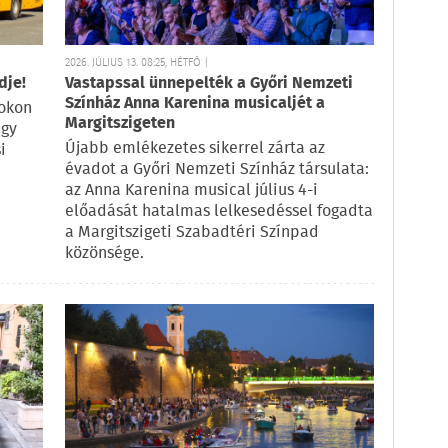
2026. JÚLIUS 13. 08:25, HÉTFŐ |
dje!
Vastapssal ünnepelték a Győri Nemzeti
Színház Anna Karenina musicaljét a
pokon
Margitszigeten
egy
Újabb emlékezetes sikerrel zárta az
i
évadot a Győri Nemzeti Színház társulata:
az Anna Karenina musical július 4-i
előadását hatalmas lelkesedéssel fogadta
a Margitszigeti Szabadtéri Színpad
közönsége.