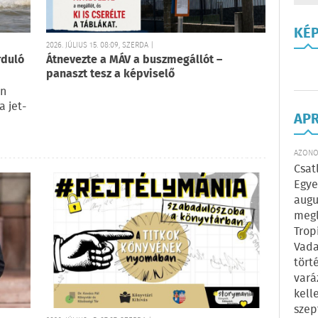
KÉ
2026. JÚLIUS 15. 08:09, SZERDA |
rduló
Átnevezte a MÁV a buszmegállót –
panaszt tesz a képviselő
an
 jet-
AP
AZONOS
Csat
Egye
augu
megl
Trop
Vada
tört
vará
kell
szep