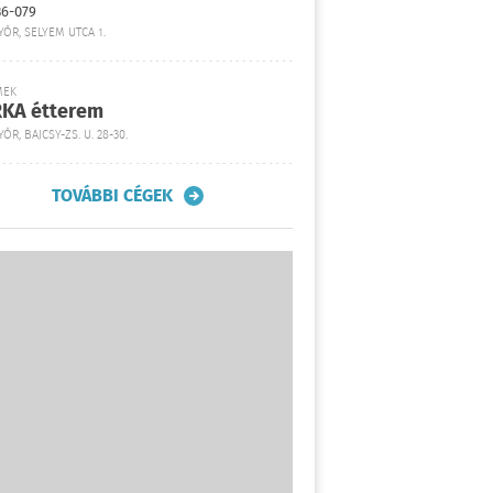
36-079
YŐR, SELYEM UTCA 1.
MEK
KA étterem
ŐR, BAJCSY-ZS. U. 28-30.
TOVÁBBI CÉGEK