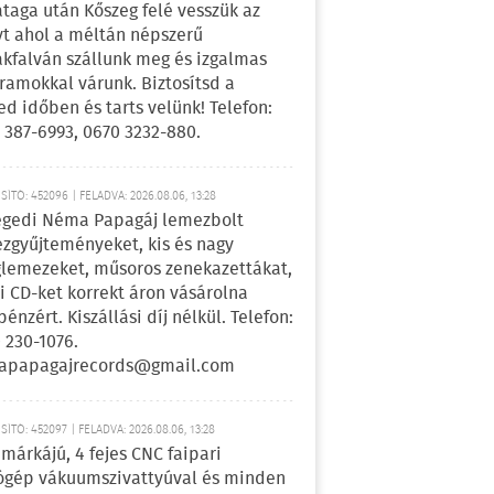
ataga után Kőszeg felé vesszük az
yt ahol a méltán népszerű
kfalván szállunk meg és izgalmas
ramokkal várunk. Biztosítsd a
ed időben és tarts velünk! Telefon:
 387-6993, 0670 3232-880.
ÍTÓ: 452096 | FELADVA: 2026.08.06, 13:28
egedi Néma Papagáj lemezbolt
zgyűjteményeket, kis és nagy
lemezeket, műsoros zenekazettákat,
i CD-ket korrekt áron vásárolna
pénzért. Kiszállási díj nélkül. Telefon:
 230-1076.
apapagajrecords@gmail.com
ÍTÓ: 452097 | FELADVA: 2026.08.06, 13:28
márkájú, 4 fejes CNC faipari
gép vákuumszivattyúval és minden