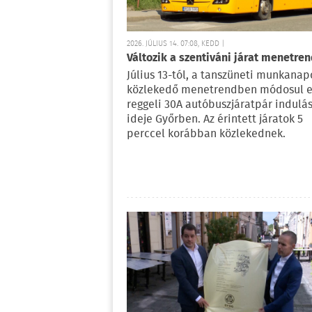
2026. JÚLIUS 14. 07:08, KEDD |
Változik a szentiváni járat menetren
Július 13-tól, a tanszüneti munkana
közlekedő menetrendben módosul 
reggeli 30A autóbuszjáratpár indulás
ideje Győrben. Az érintett járatok 5
perccel korábban közlekednek.