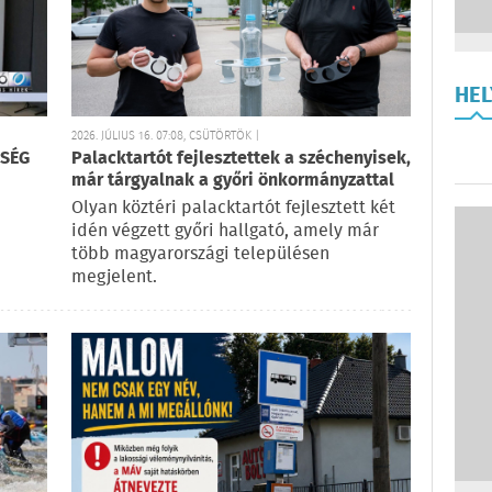
HE
2026. JÚLIUS 16. 07:08, CSÜTÖRTÖK |
SSÉG
Palacktartót fejlesztettek a széchenyisek,
már tárgyalnak a győri önkormányzattal
Olyan köztéri palacktartót fejlesztett két
idén végzett győri hallgató, amely már
több magyarországi településen
megjelent.