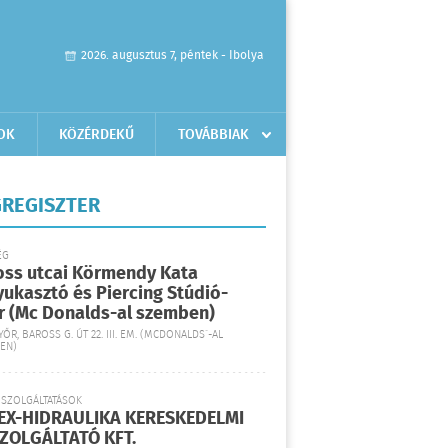
2026. augusztus 7, péntek - Ibolya
OK
KÖZÉRDEKŰ
TOVÁBBIAK
REGISZTER
ÉG
oss utcai Körmendy Kata
yukasztó és Piercing Stúdió-
r (Mc Donalds-al szemben)
YŐR, BAROSS G. ÚT 22. III. EM. (MCDONALDS´-AL
EN)
 SZOLGÁLTATÁSOK
EX-HIDRAULIKA KERESKEDELMI
SZOLGÁLTATÓ KFT.