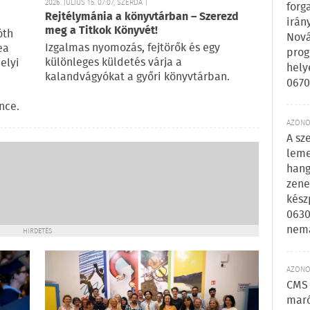
2026. JÚLIUS 15. 07:07, SZERDA |
forg
Rejtélymánia a könyvtárban – Szerezd
irán
meg a Titkok Könyvét!
óth
Nová
Izgalmas nyomozás, fejtörők és egy
ea
prog
különleges küldetés várja a
elyi
hely
kalandvágyókat a győri könyvtárban.
0670
nce.
AZONOS
A sz
leme
hang
zene
kész
0630
nem
HIRDETÉS
AZONOS
CMS 
maró