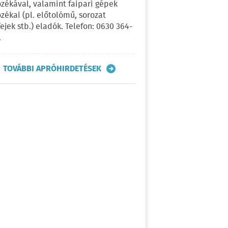
ozékával, valamint faipari gépek
ozékai (pl. előtolómű, sorozat
fejek stb.) eladók. Telefon: 0630 364-
.
TOVÁBBI APRÓHIRDETÉSEK