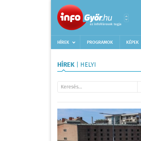
HÍREK
PROGRAMOK
KÉPEK
HÍREK
| HELYI