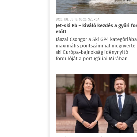
2026. JÚLIUS 15. 08:26, SZERDA |
Jet-ski Eb – kiváló kezdés a győri fo
előtt
Jászai Csongor a Ski GP4 kategóriáb
maximális pontszámmal megnyerte a
ski Európa-bajnokság idénynyitó
fordulóját a portugáliai Mirában.