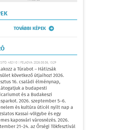
PEK
TOVÁBBI KÉPEK
RÓ
ÍTÓ: 452110 | FELADVA: 2026.08.06, 13:29
lakozz a Túrabot – Hátizsák
sület következő útjaihoz! 2026.
sztus 16. családi élménynap,
átogatjuk a budapesti
icariumot és a Budakeszi
sparkot. 2026. szeptember 5–6.
énelem és kultúra úticél nyílt nap a
zslatos Kassai-völgybe és egy
emes kaposvári városnézés. 2026.
tember 21–24. az Őrségi Tökfesztivál