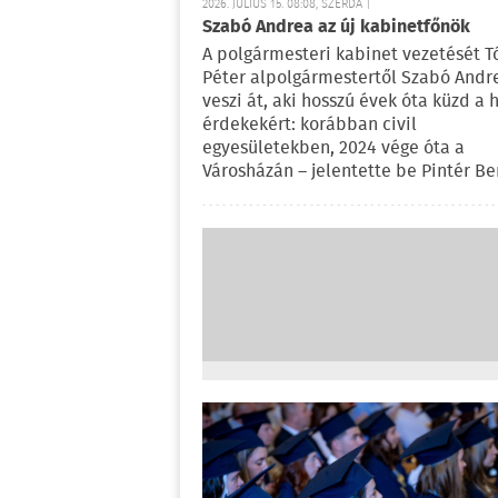
2026. JÚLIUS 15. 08:08, SZERDA |
Szabó Andrea az új kabinetfőnök
A polgármesteri kabinet vezetését T
Péter alpolgármestertől Szabó Andr
veszi át, aki hosszú évek óta küzd a h
érdekekért: korábban civil
egyesületekben, 2024 vége óta a
Városházán – jelentette be Pintér Be