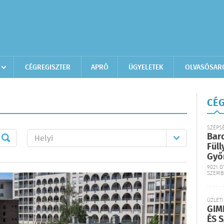
CÉGREGISZTER
APRÓ
ÜGYELETEK
OLVASÓSAR
CÉG
SZÉPS
Bar
Füll
Győ
9021 G
SZEMB
ÜZLETI
GIM
ÉS 