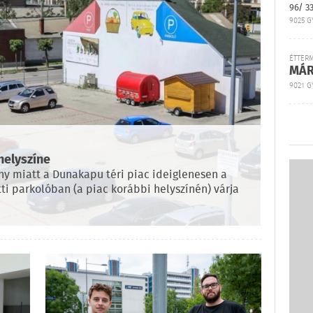
96/ 3
9025 G
ÉTTER
MÁR
9021 GY
helyszíne
ny miatt a Dunakapu téri piac ideiglenesen a
tti parkolóban (a piac korábbi helyszínén) várja