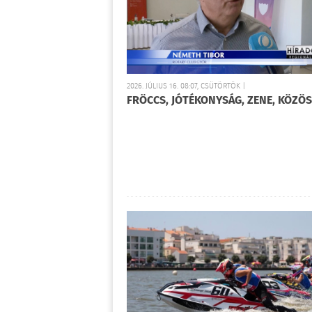
2026. JÚLIUS 16. 08:07, CSÜTÖRTÖK |
FRÖCCS, JÓTÉKONYSÁG, ZENE, KÖZÖ