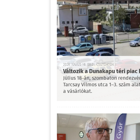
2026. JÚLIUS 16. 08:21, CSÜTÖRTÖK |
Változik a Dunakapu téri piac 
Július 18-án, szombaton rendezvé
Tarcsay Vilmos utca 1–3. szám ala
a vásárlókat.