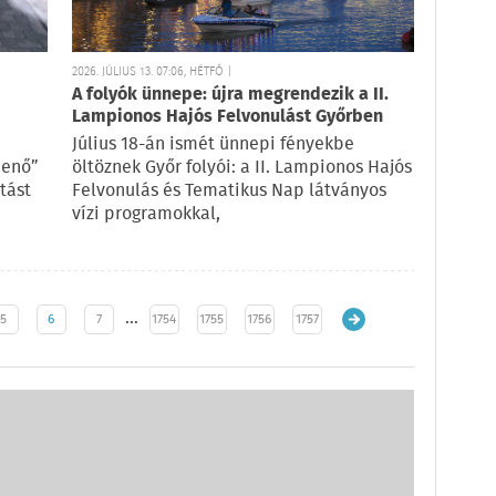
2026. JÚLIUS 13. 07:06, HÉTFŐ |
A folyók ünnepe: újra megrendezik a II.
Lampionos Hajós Felvonulást Győrben
Július 18-án ismét ünnepi fényekbe
menő”
öltöznek Győr folyói: a II. Lampionos Hajós
tást
Felvonulás és Tematikus Nap látványos
vízi programokkal,
…
5
6
7
1754
1755
1756
1757