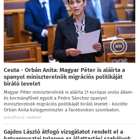
Ceuta - Orbán Anita: Magyar Péter is aláírta a
spanyol miniszterelnök migrációs politikáját
bíráló levelet
Magyar Péter miniszterelnök is aláírta 21 európai uniós állam-
és kormányfővel együtt a Pedro Sánchez spanyol
miniszterelnök migrációs politikáját bíráló levelet - közölte
Orbán Anita külügyminiszter a Facebookon szombaton.
AUGUSZTUS 02., VASÁRNAP
Gajdos László átfogó vizsgálatot rendelt el a