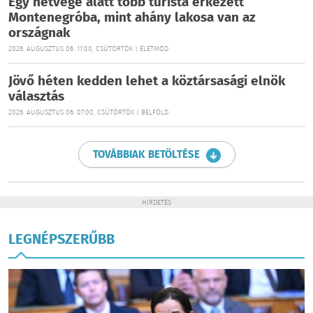
Egy hétvége alatt több turista érkezett
Montenegróba, mint ahány lakosa van az
országnak
2026. AUGUSZTUS 06. 11:00, CSÜTÖRTÖK | ÉLETMÓD
Jövő héten kedden lehet a köztársasági elnök
választás
2026. AUGUSZTUS 06. 07:00, CSÜTÖRTÖK | BELFÖLD
TOVÁBBIAK BETÖLTÉSE
HIRDETÉS
LEGNÉPSZERŰBB