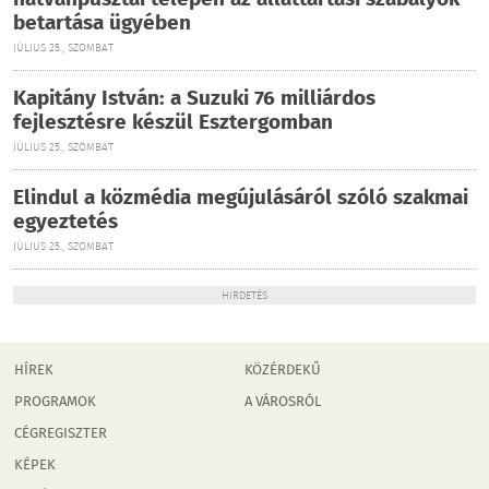
hatvanpusztai telepen az állattartási szabályok
betartása ügyében
JÚLIUS 25., SZOMBAT
Kapitány István: a Suzuki 76 milliárdos
fejlesztésre készül Esztergomban
JÚLIUS 25., SZOMBAT
Elindul a közmédia megújulásáról szóló szakmai
egyeztetés
JÚLIUS 25., SZOMBAT
HIRDETÉS
HÍREK
KÖZÉRDEKŰ
PROGRAMOK
A VÁROSRÓL
CÉGREGISZTER
KÉPEK