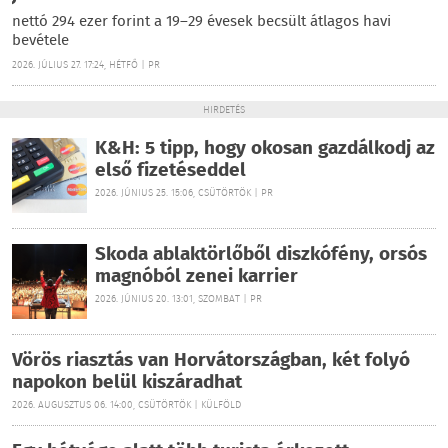
nettó 294 ezer forint a 19–29 évesek becsült átlagos havi
bevétele
2026. JÚLIUS 27. 17:24, HÉTFŐ | PR
HIRDETÉS
K&H: 5 tipp, hogy okosan gazdálkodj az
első fizetéseddel
2026. JÚNIUS 25. 15:06, CSÜTÖRTÖK | PR
Skoda ablaktörlőből diszkófény, orsós
magnóból zenei karrier
2026. JÚNIUS 20. 13:01, SZOMBAT | PR
Vörös riasztás van Horvátországban, két folyó
napokon belül kiszáradhat
2026. AUGUSZTUS 06. 14:00, CSÜTÖRTÖK | KÜLFÖLD